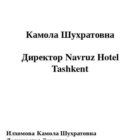
Камола Шухратовна
Директор Navruz Hotel
Tashkent
Илхомова Камола Шухратовна