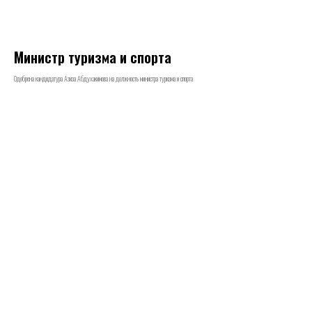
Министр туризма и спорта
Одобрена кандидатура Азиза Абдухакимова на должность министра туризма и спорта