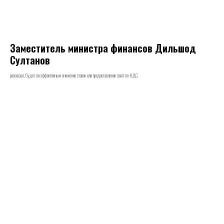
Заместитель министра финансов Дильшод
Султанов
рассказал, будет ли эффективным снижение ставок или предоставление льгот по НДС.