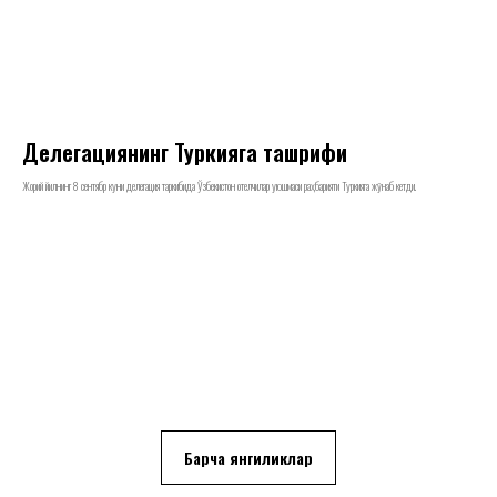
Делегациянинг Туркияга ташрифи
Жорий йилнинг 8 сентябр куни делегация таркибида Ўзбекистон отелчилар уюшмаси раҳбарияти Туркияга жўнаб кетди.
Барча янгиликлар