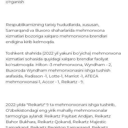
o'rganish
Respublikamizning tarixiy hududlarida, xususan,
Samarqand va Buxoro shaharlarida mehmonxona
xizmatlari bozoriga xalqaro mehmonxona brendlari
endigina kirib kelmoqda.
Toshkent shahrida (2022 yil yakuni boʻyicha) mehmonxona
xizmatlari sohasida quyidagi xalqaro brendlar faoliyat
koʻrsatmoqda: Hilton -3 mehmonxona, Wyndham - 2,
Buxoroda Wyndham mehmonxonasini ishga tushish
arafasida, Radisson -1, Lotte-1, Marriot -1, ATECA
mehmonxonasi-1, Accor - 1, Reikartz - 9.
2022-yilda "Reikartz" 9 ta mehmonxonani ishga tushirib,
O'zbekistondagi eng yirik mahalliy mehmonxonalar
tarmog'iga aylandi: Reikartz Payitaxt Andijan, Reikartz
Bahor Bukhara, Reikartz Qokand, Reikartz Majestic
Samarkand, Reikartz Registon Samarqand, Reikartz