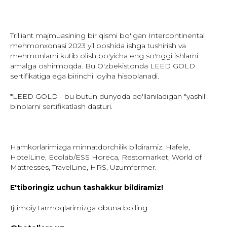
Trilliant majmuasining bir qismi bo'lgan Intercontinental
mehmonxonasi 2023 yil boshida ishga tushirish va
mehmonlarni kutib olish bo'yicha eng so'nggi ishlarni
amalga oshirmoqda. Bu O'zbekistonda LEED GOLD
sertifikatiga ega birinchi loyiha hisoblanadi.
*LEED GOLD - bu butun dunyoda qo'llaniladigan "yashil"
binolarni sertifikatlash dasturi.
Hamkorlarimizga minnatdorchilik bildiramiz: Hafele,
HotelLine, Ecolab/ESS Horeca, Restomarket, World of
Mattresses, TravelLine, HRS, Uzumfermer.
E'tiboringiz uchun tashakkur bildiramiz!
Ijtimoiy tarmoqlarimizga obuna bo'ling