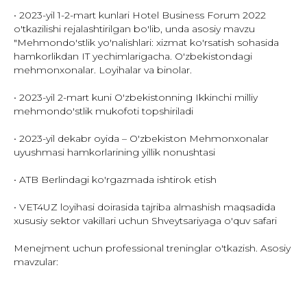
• 2023-yil 1-2-mart kunlari Hotel Business Forum 2022
o'tkazilishi rejalashtirilgan bo'lib, unda asosiy mavzu
"Mehmondo'stlik yo'nalishlari: xizmat ko'rsatish sohasida
hamkorlikdan IT yechimlarigacha. O'zbekistondagi
mehmonxonalar. Loyihalar va binolar.
• 2023-yil 2-mart kuni O'zbekistonning Ikkinchi milliy
mehmondo'stlik mukofoti topshiriladi
• 2023-yil dekabr oyida – O'zbekiston Mehmonxonalar
uyushmasi hamkorlarining yillik nonushtasi
• ATB Berlindagi ko'rgazmada ishtirok etish
• VET4UZ loyihasi doirasida tajriba almashish maqsadida
xususiy sektor vakillari uchun Shveytsariyaga o'quv safari
Menejment uchun professional treninglar o'tkazish. Asosiy
mavzular: