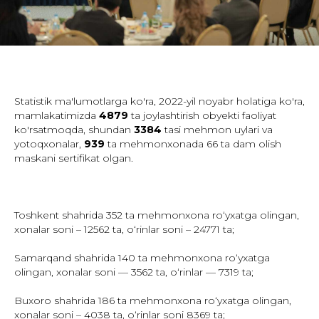
Statistik ma'lumotlarga ko'ra, 2022-yil noyabr holatiga ko'ra,
mamlakatimizda
4879
ta joylashtirish obyekti faoliyat
ko'rsatmoqda, shundan
3384
tasi mehmon uylari va
yotoqxonalar,
939
ta mehmonxonada 66 ta dam olish
maskani sertifikat olgan.
Toshkent shahrida 352 ta mehmonxona roʻyxatga olingan,
xonalar soni – 12562 ta, oʻrinlar soni – 24771 ta;
Samarqand shahrida 140 ta mehmonxona roʻyxatga
olingan, xonalar soni — 3562 ta, oʻrinlar — 7319 ta;
Buxoro shahrida 186 ta mehmonxona roʻyxatga olingan,
xonalar soni – 4038 ta, oʻrinlar soni 8369 ta;