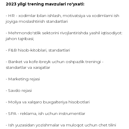
2023 yilgi trening mavzulari ro'yxati:
• HR - xodimlar bilan ishlash, motivatsiya va xodimlarni ish
joyiga moslashtirish standartlari
• Mehmondo'stlik sektorini rivojlantirishda yashil iqtisodiyot:
jahon tajribasi;
• F&B hisob-kitoblari, standartlari
• Banket va kofe-breyk uchun oshpazlik treningi -
standartlar va xarajatlar
• Marketing rejasi
• Savdo rejasi
• Moliya va xalqaro buxgalteriya hisobotlari
• SPA - reklama, ish uchun instrumentlar
• Ish yuzasidan yozishmalar va muloqot uchun chet tilini