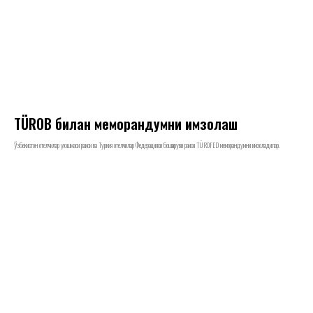
TÜROB билан меморандумни имзолаш
Ўзбекистон отелчилар уюшмаси раиси ва Туркия отелчилар Федерацияси бошқаруви раиси TÜROFED меморандумни имзоладилар.