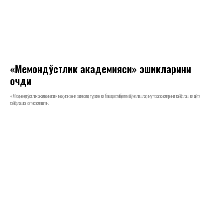
«Меҳмондўстлик академияси» эшикларини
очди
«Меҳмондўстлик академияси» меҳмонхона хизмати, туризм ва бошқа истиқболли йўналишлар мутахассисларини тайёрлаш ва қайта
тайёрлашга ихтисослашган.