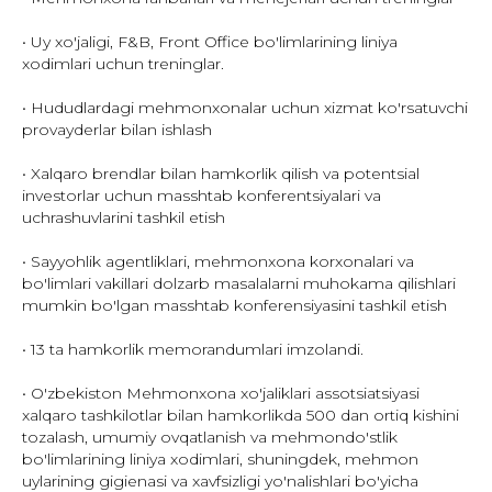
• Uy xo'jaligi, F&B, Front Office bo'limlarining liniya
xodimlari uchun treninglar.
• Hududlardagi mehmonxonalar uchun xizmat ko'rsatuvchi
provayderlar bilan ishlash
• Xalqaro brendlar bilan hamkorlik qilish va potentsial
investorlar uchun masshtab konferentsiyalari va
uchrashuvlarini tashkil etish
• Sayyohlik agentliklari, mehmonxona korxonalari va
bo'limlari vakillari dolzarb masalalarni muhokama qilishlari
mumkin bo'lgan masshtab konferensiyasini tashkil etish
• 13 ta hamkorlik memorandumlari imzolandi.
• O'zbekiston Mehmonxona xo'jaliklari assotsiatsiyasi
xalqaro tashkilotlar bilan hamkorlikda 500 dan ortiq kishini
tozalash, umumiy ovqatlanish va mehmondo'stlik
bo'limlarining liniya xodimlari, shuningdek, mehmon
uylarining gigienasi va xavfsizligi yo'nalishlari bo'yicha