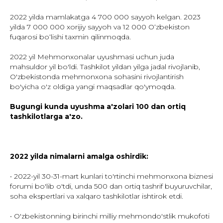
2022 yilda mamlakatga 4 700 000 sayyoh kelgan. 2023
yilda 7 000 000 xorijiy sayyoh va 12 000 Oʻzbekiston
fuqarosi boʻlishi taxmin qilinmoqda.
2022 yil Mehmonxonalar uyushmasi uchun juda
mahsuldor yil bo'ldi. Tashkilot yildan yilga jadal rivojlanib,
O'zbekistonda mehmonxona sohasini rivojlantirish
bo'yicha o'z oldiga yangi maqsadlar qo'ymoqda.
Bugungi kunda uyushma a'zolari 100 dan ortiq
tashkilotlarga a'zo.
2022 yilda nimalarni amalga oshirdik:
• 2022-yil 30-31-mart kunlari to'rtinchi mehmonxona biznesi
forumi bo'lib o'tdi, unda 500 dan ortiq tashrif buyuruvchilar,
soha ekspertlari va xalqaro tashkilotlar ishtirok etdi.
• O'zbekistonning birinchi milliy mehmondo'stlik mukofoti