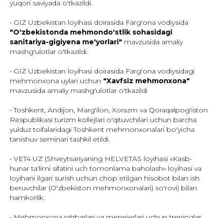
yuqori saviyada o'tkazildi.
• GIZ Uzbekistan loyihasi doirasida Farg'ona vodiysida
"O'zbekistonda mehmondo'stlik sohasidagi
sanitariya-gigiyena me'yorlari"
mavzusida amaliy
mashg'ulotlar o'tkazildi.
• GIZ Uzbekistan loyihasi doirasida Farg'ona vodiysidagi
mehmonxona uylari uchun
"Xavfsiz mehmonxona"
mavzusida amaliy mashg'ulotlar o'tkazildi
• Toshkent, Andijon, Marg'ilon, Xorazm va Qoraqalpog'iston
Respublikasi turizm kollejlari o'qituvchilari uchun barcha
yulduz toifalaridagi Toshkent mehmonxonalari bo'yicha
tanishuv seminari tashkil etildi.
• VET4 UZ (Shveytsariyaning HELVETAS loyihasi «Kasb-
hunar ta'limi sifatini uch tomonlama baholash» loyihasi va
loyihani ilgari surish uchun chop etilgan hisobot bilan ish
beruvchilar (O'zbekiston mehmonxonalari) so'rovi) bilan
hamkorlik.
• Mehmonxona rahbarlari va menejerlari uchun treninglar