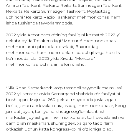
Amirun Tashkent, Reikartz Reikartz Surmezgen Tashkent,
Reikartz Reikartz Surmezgen Tashkent. Poytaxtdagi
uchinchi "Reikartz Razio Tashkent" mehmonxonasi ham
ishga tushishga tayyorlanmoqda.
2022-yilda Accor ham o'zining faolligini ko'rsatdi: 2022-yil
dekabr oyida Toshkentdagi "Mercure" mehmonxonasi
mehmonlarni qabul qila boshladi, Buxorodagi
mehmonxona ham mehmonlarni qabul qilishga hozirlik
ko'rmoqda, ular 2025-yilda Xivada "Mercure"
mehmonxonasi ochilishini e'lon qilishdi.
"Silk Road Samarkand" ko'p tarmoqli sayyohlik majmuasi
2022-yil sentabr oyida Samarqand shahrida o'z faoliyatini
boshlagan. Majmua 260 gektar maydonda joylashgan
boʻlib, jahon andozalari darajasidagi mehmonxonalar, keng
jamoat joylari, turli yoʻnalishdagi sogʻlomlashtirish
markazlari joylashgan mehmonxonalar, turli ovqatlanish va
dam olish maskanlari, shuningdek, xalqaro tadbirlarni
oʻtkazish uchun katta kongress-xollni oʻz ichiga oladi.