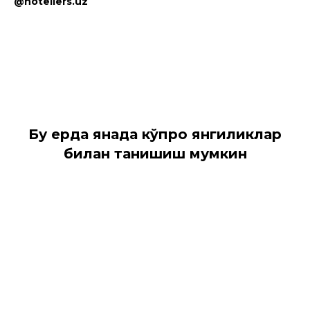
@hoteliers.uz
Бу ерда янада кўпроқ янгиликлар
билан танишиш мумкин