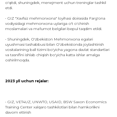
o'qitdi, shuningdek, menejment uchun treninglar tashkil
etdi.
• GIZ "Xavfsiz mehmonxona" loyihasi doirasida Farg'ona
vodiysidagi mehmonxona uylariga o't o'chirish
moslamalari va ma'lumot belgilari bepul taqdim etildi.
• Shuningdek, O'zbekiston Mehmonxona egalari
uyushmasi tashabbusi bilan O'zbekistonda joylashtirish
vositalarining ball tizimi bo'yicha yagona davlat standartlari
va tasnifini ishlab chiqish bo'yicha katta ishlar amalga
oshirilmoqda.
2023 yil uchun rejalar:
• GIZ, VET4UZ, UNWTO, USAID, BSW Saxon Economics
Training Center xalqaro tashkilotlari bilan hamkorlikni
davom ettirish