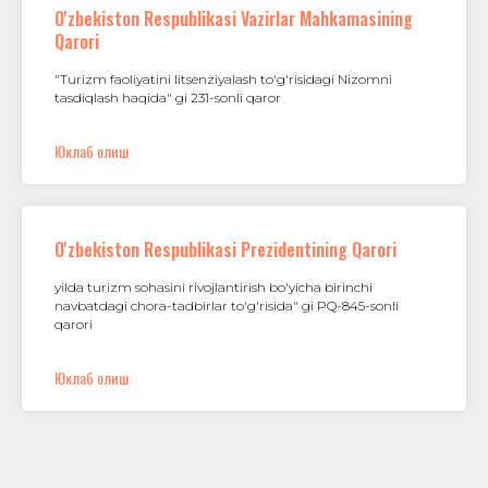
O'zbekiston Respublikasi Vazirlar Mahkamasining
Qarori
"Turizm faoliyatini litsenziyalash to'g'risidagi Nizomni
tasdiqlash haqida" gi 231-sonli qaror
Юклаб олиш
O'zbekiston Respublikasi Prezidentining Qarori
yilda turizm sohasini rivojlantirish bo'yicha birinchi
navbatdagi chora-tadbirlar to'g'risida" gi PQ-845-sonli
qarori
Юклаб олиш