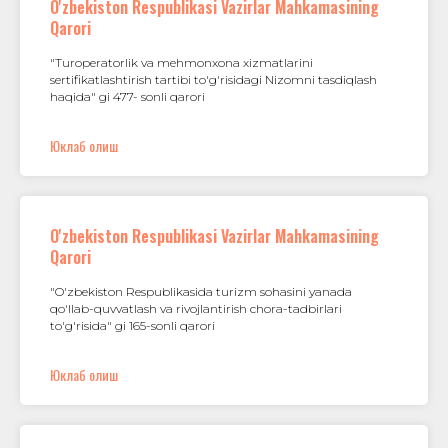
O'zbekiston Respublikasi Vazirlar Mahkamasining
Qarori
"Turoperatorlik va mehmonxona xizmatlarini
sertifikatlashtirish tartibi to'g'risidagi Nizomni tasdiqlash
haqida" gi 477- sonli qarori
Юклаб олиш
O'zbekiston Respublikasi Vazirlar Mahkamasining
Qarori
"O'zbekiston Respublikasida turizm sohasini yanada
qo'llab-quvvatlash va rivojlantirish chora-tadbirlari
to'g'risida" gi 165-sonli qarori
Юклаб олиш