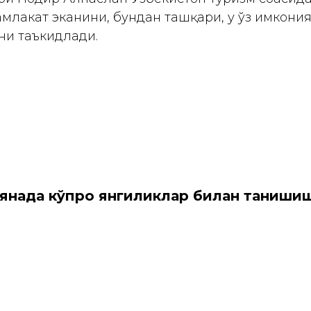
мамлакат эканини, бундан ташқари, у ўз имкони
ни таъкидлади.
 янада кўпроқ янгиликлар билан таниши