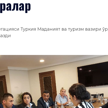
ралар
егацияси Туркия Маданият ва туризм вазири ў
казди