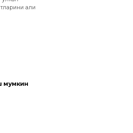
ятларини ҳали
ш мумкин