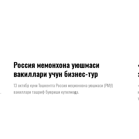
Россия меҳмонхона уюшмаси
вакиллари учун бизнес-тур
13 октябр куни Тошкентга Россия меҳмонхона уюшмаси (РМУ)
.
вакиллари ташриф буюриши кутилмоқда.