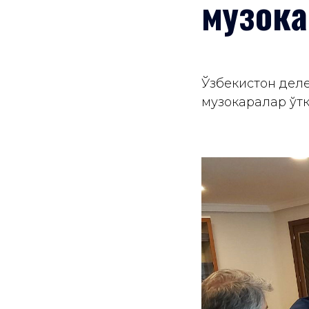
музока
Ўзбекистон дел
музокаралар ўт