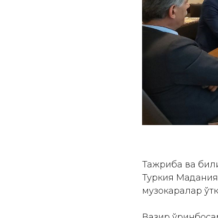
Тажриба ва бил
Туркия Мадания
музокаралар ўтк
Вазир ўринбоса