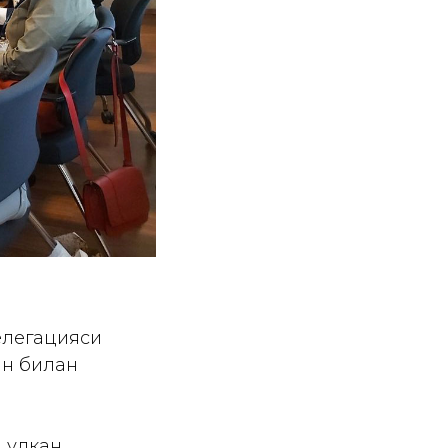
елегацияси
ан билан
 улкан