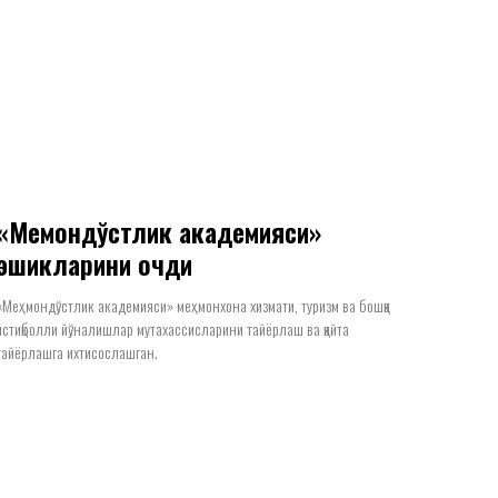
«Меҳмондўстлик академияси»
эшикларини очди
«Меҳмондўстлик академияси» меҳмонхона хизмати, туризм ва бошқа
истиқболли йўналишлар мутахассисларини тайёрлаш ва қайта
тайёрлашга ихтисослашган.