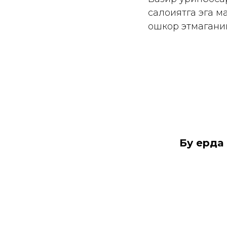
салоҳиятга эга 
ошкор этмагани
Бу ерда