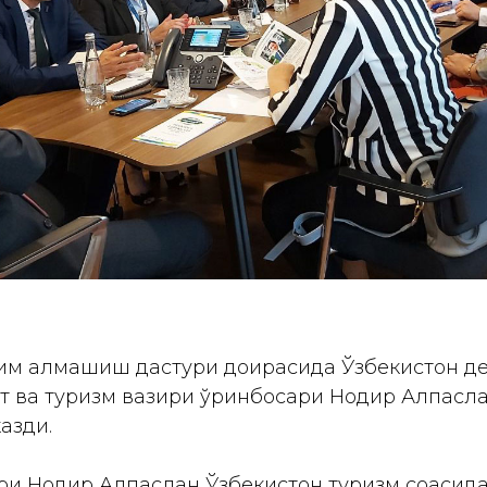
им алмашиш дастури доирасида Ўзбекистон д
т ва туризм вазири ўринбосари Нодир Алпасл
азди.
ри Нодир Алпаслан Ўзбекистон туризм соҳасида