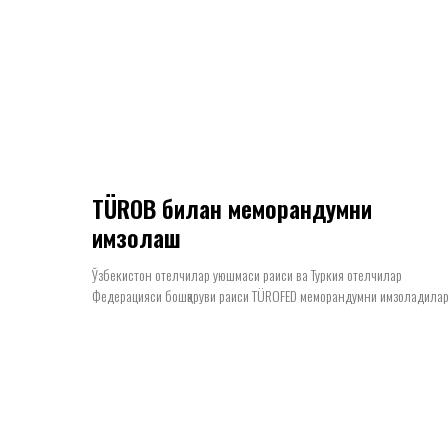
TÜROB билан меморандумни
имзолаш
Ўзбекистон отелчилар уюшмаси раиси ва Туркия отелчилар
Федерацияси бошқаруви раиси TÜROFED меморандумни имзоладилар