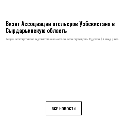
Визит Ассоциации отельеров Узбекистана в
Сырдарьинскую область
1 февраля состоялся рабочий визит представителей Ассоциации отельеров во главе с председателем Абдуллаевой Ф.А. в город Гулистан.
ВСЕ НОВОСТИ