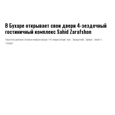
В Бухаре открывает свои двери 4-зездочный
гостиничный комплекс Sahid Zarafshon
Новый отель располагает объемным номерным фондом: 148 номеров категорий "люкс", "президентский", "премиум", "эконом" и
"стандарт".