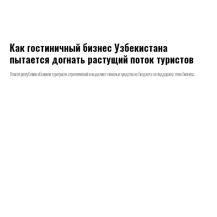
Как гостиничный бизнес Узбекистана
пытается догнать растущий поток туристов
Власти республики объявили туротрасль стратегической и выделяют немалые средства из бюджета на поддержку этого бизнеса.