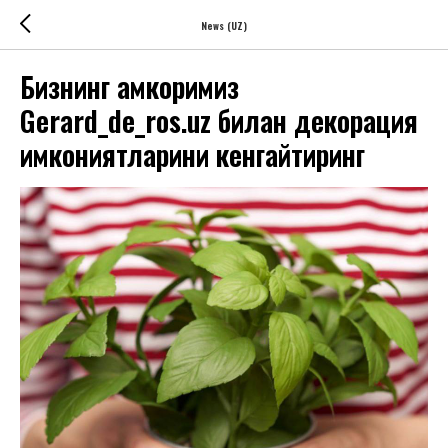
News (UZ)
Бизнинг ҳамкоримиз
Gerard_de_ros.uz билан декорация
имкониятларини кенгайтиринг