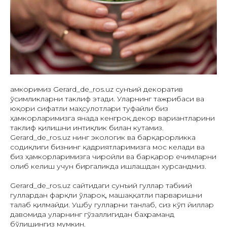
Ҳамкоримиз Gerard_de_ros.uz сунъий декоратив
ўсимликларни таклиф этади. Уларнинг тажрибаси ва
юқори сифатли маҳсулотлари туфайли биз
ҳамкорларимизга янада кенгроқ декор вариантларини
таклиф қилишни интиқлик билан кутамиз.
Gerard_de_ros.uz нинг экологик ва барқарорликка
содиқлиги бизнинг қадриятларимизга мос келади ва
биз ҳамкорларимизга чиройли ва барқарор ечимларни
олиб келиш учун биргаликда ишлашдан хурсандмиз.
Gerard_de_ros.uz сайтидаги сунъий гуллар табиий
гуллардан фарқли ўлароқ, машаққатли парваришни
талаб қилмайди. Ушбу гулларни танлаб, сиз кўп йиллар
давомида уларнинг гўзаллигидан баҳраманд
бўлишингиз мумкин.