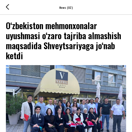
News (UZ)
O‘zbekiston mehmonxonalar
uyushmasi o‘zaro tajriba almashish
maqsadida Shveytsariyaga jo‘nab
ketdi