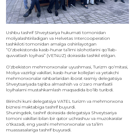
Ushbu tashrif Shveytsariya hukumati tomonidan
moliyalashtiriladigan va Helvetas Intercooperation
tashkiloti tomonidan amalga oshirilayotgan
“O‘zbekistonda kasb-hunar ta’limi islohotlarini qo‘llab-
quvvatlash loyihasi” (VET4UZ) doirasida tashkil etilgan.
O‘zbekiston mehmonxonalar uyushmasi, Turizm qo‘mitasi,
Moliya vazirligi vakillari, kasb-hunar kollejlari va yetakchi
mehmonxonalar rahbarlaridan iborat rasmiy delegatsiya
Shveytsariyada tajriba almashish va o‘zaro manfaatli
loyihalarni mustahkamlash maqsadida bo‘lib turibdi.
Birinchi kuni delegatsiya VATEL turizm va mehmonxona
biznesi maktabiga tashrif buyurdi.
Shuningdek, tashrif doirasida delegatsiya Shveytsariya
tomoni vakillari bilan bir qator uchrashuv va muzokaralar
o‘tkazadi, eng yaxshi mehmonxonalar va ta’lim
muassasalariga tashrif buyuradi.