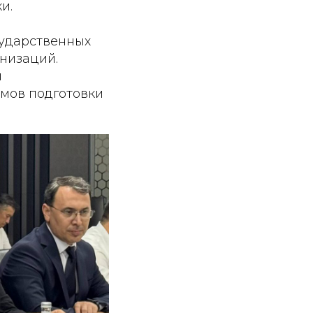
и.
сударственных
низаций.
ы
мов подготовки