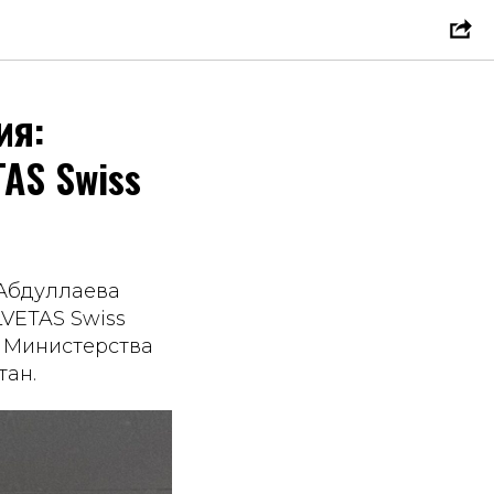
ия:
TAS Swiss
 Абдуллаева
LVETAS Swiss
е Министерства
тан.