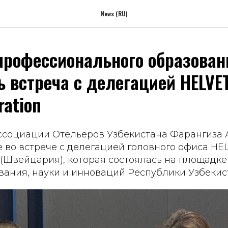
News (RU)
профессионального образован
ь встреча с делегацией HELVE
ration
ссоциации Отельеров Узбекистана Фарангиза
 во встрече с делегацией головного офиса HE
n (Швейцария), которая состоялась на площадк
вания, науки и инноваций Республики Узбекис