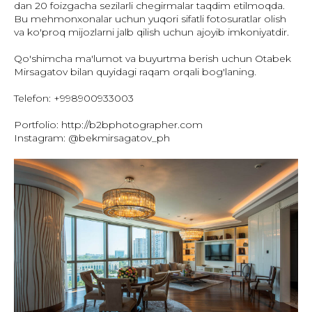
dan 20 foizgacha sezilarli chegirmalar taqdim etilmoqda.
Bu mehmonxonalar uchun yuqori sifatli fotosuratlar olish
va ko'proq mijozlarni jalb qilish uchun ajoyib imkoniyatdir.
Qo'shimcha ma'lumot va buyurtma berish uchun Otabek
Mirsagatov bilan quyidagi raqam orqali bog'laning.
Telefon: +998900933003
Portfolio: http://b2bphotographer.com
Instagram: @bekmirsagatov_ph