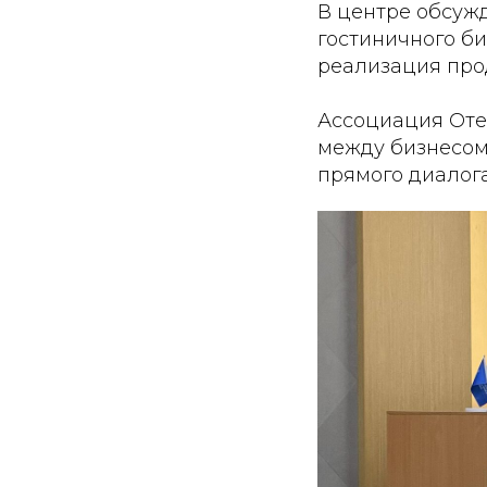
В центре обсуж
гостиничного б
реализация прод
Ассоциация Оте
между бизнесом
прямого диалог