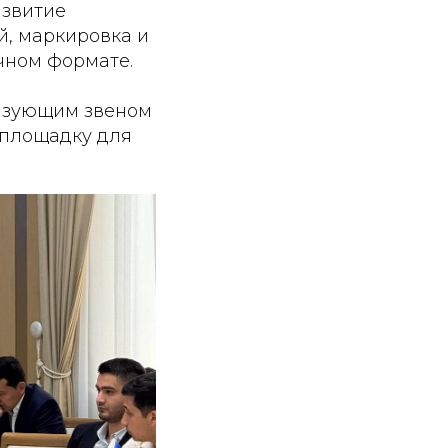
азвитие
й, маркировка и
чном формате.
вязующим звеном
 площадку для