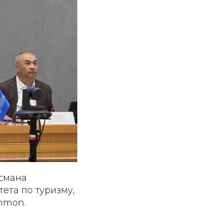
дсмана
ета по туризму,
hmon.