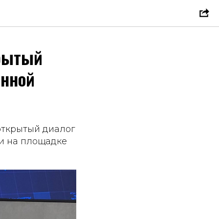
крытый
енной
открытый диалог
и на площадке