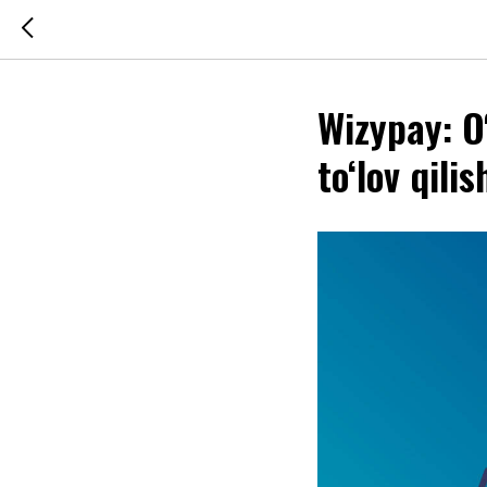
Wizypay: O
to‘lov qili