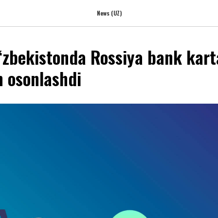
News (UZ)
‘zbekistonda Rossiya bank karta
sh osonlashdi