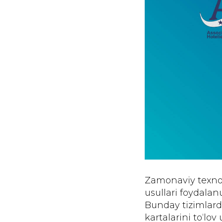
Zamonaviy texnolo
usullari foydalan
Bunday tizimlard
kartalarini to‘lo