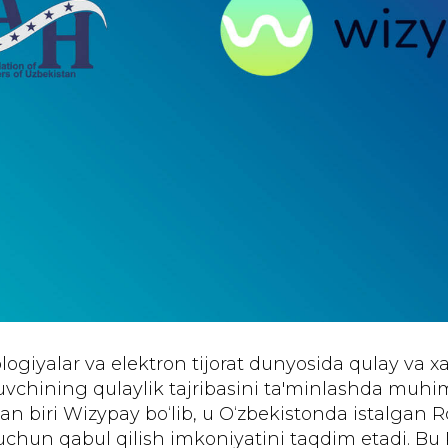
giyalar va elektron tijorat dunyosida qulay va xav
uvchining qulaylik tajribasini ta'minlashda muhim
an biri Wizypay bo‘lib, u O‘zbekistonda istalgan 
v uchun qabul qilish imkoniyatini taqdim etadi. B