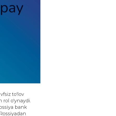
fsiz to'lov
 rol o'ynaydi.
Rossiya bank
u Rossiyadan