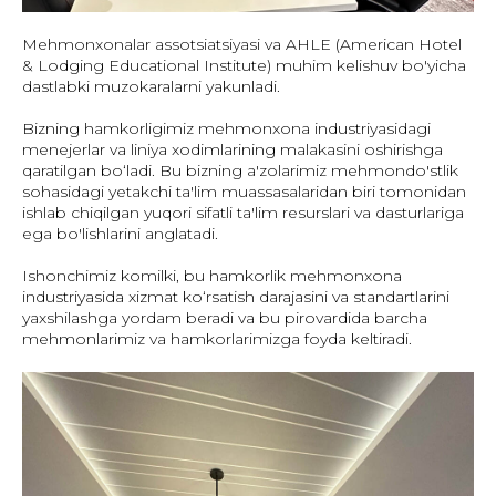
Mehmonxonalar assotsiatsiyasi va AHLE (American Hotel
& Lodging Educational Institute) muhim kelishuv bo'yicha
dastlabki muzokaralarni yakunladi.
Bizning hamkorligimiz mehmonxona industriyasidagi
menejerlar va liniya xodimlarining malakasini oshirishga
qaratilgan bo‘ladi. Bu bizning a'zolarimiz mehmondo'stlik
sohasidagi yetakchi ta'lim muassasalaridan biri tomonidan
ishlab chiqilgan yuqori sifatli ta'lim resurslari va dasturlariga
ega bo'lishlarini anglatadi.
Ishonchimiz komilki, bu hamkorlik mehmonxona
industriyasida xizmat ko‘rsatish darajasini va standartlarini
yaxshilashga yordam beradi va bu pirovardida barcha
mehmonlarimiz va hamkorlarimizga foyda keltiradi.