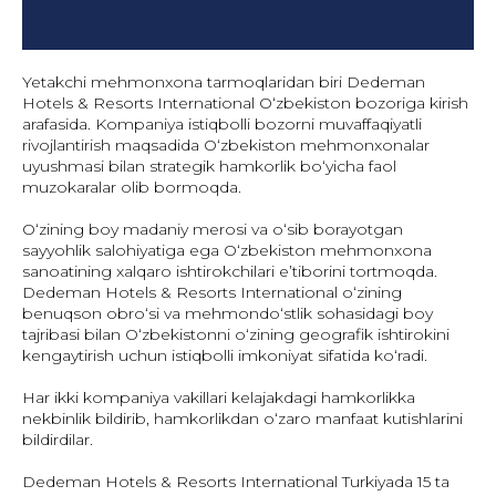
Yetakchi mehmonxona tarmoqlaridan biri Dedeman
Hotels & Resorts International O‘zbekiston bozoriga kirish
arafasida. Kompaniya istiqbolli bozorni muvaffaqiyatli
rivojlantirish maqsadida O‘zbekiston mehmonxonalar
uyushmasi bilan strategik hamkorlik bo‘yicha faol
muzokaralar olib bormoqda.
O‘zining boy madaniy merosi va o‘sib borayotgan
sayyohlik salohiyatiga ega O‘zbekiston mehmonxona
sanoatining xalqaro ishtirokchilari e’tiborini tortmoqda.
Dedeman Hotels & Resorts International o‘zining
benuqson obro‘si va mehmondo‘stlik sohasidagi boy
tajribasi bilan O‘zbekistonni o‘zining geografik ishtirokini
kengaytirish uchun istiqbolli imkoniyat sifatida ko‘radi.
Har ikki kompaniya vakillari kelajakdagi hamkorlikka
nekbinlik bildirib, hamkorlikdan o‘zaro manfaat kutishlarini
bildirdilar.
Dedeman Hotels & Resorts International Turkiyada 15 ta