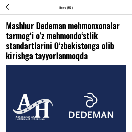
News (UZ)
Mashhur Dedeman mehmonxonalar
tarmog‘i o’z mehmondo‘stlik
standartlarini O‘zbekistonga olib
kirishga tayyorlanmoqda