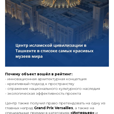
Почему объект вошёл в рейтинг:
- инновационная архитектурная концепция
- креативный подход к пространству
- отражение национального культурного наследия
- экологическая эффективность проекта
Центр также получил право претендовать на одну из
главных наград
Grand Prix Versailles
, а также на
специальные премии в категориях
«Интерьер»
и