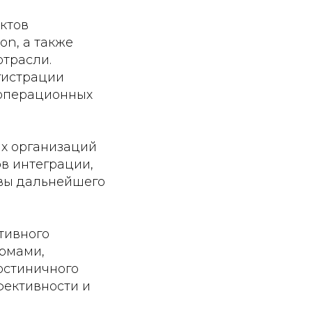
ктов
n, а также
трасли.
гистрации
 операционных
ых организаций
в интеграции,
ивы дальнейшего
тивного
рмами,
остиничного
фективности и