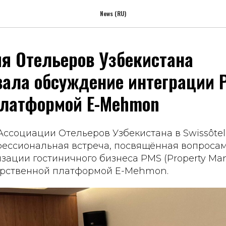
News (RU)
я Отельеров Узбекистана
ала обсуждение интеграции 
платформой E-Mehmon
ссоциации Отельеров Узбекистана в Swissôtel
фессиональная встреча, посвящённая вопроса
изации гостиничного бизнеса PMS (Property M
дарственной платформой E-Mehmon.