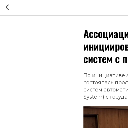
Ассоциаци
иницииров
систем с 
По инициативе А
состоялась про
систем автомат
System) с госу