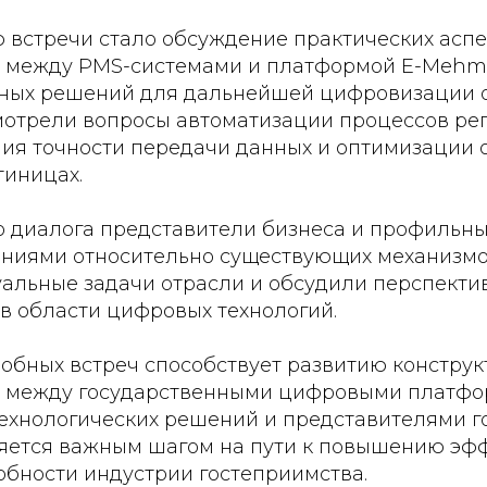
 встречи стало обсуждение практических аспе
 между PMS-системами и платформой E-Mehmo
ных решений для дальнейшей цифровизации о
мотрели вопросы автоматизации процессов ре
ния точности передачи данных и оптимизации
тиницах.
го диалога представители бизнеса и профильн
ниями относительно существующих механизмо
уальные задачи отрасли и обсудили перспект
в области цифровых технологий.
обных встреч способствует развитию конструк
 между государственными цифровыми платфо
ехнологических решений и представителями г
вляется важным шагом на пути к повышению эф
обности индустрии гостеприимства.