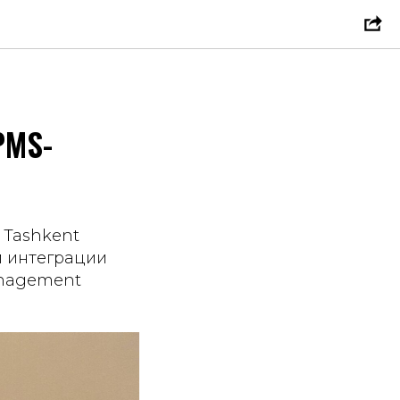
PMS-
 Tashkent
м интеграции
anagement