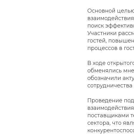
Основной целью
взаимодействия
поиск эффектив
Участники расс
гостей, повыше
процессов в гос
В ходе открыто
обменялись мне
обозначили акт
сотрудничества 
Проведение под
взаимодействия
поставщиками т
сектора, что я
конкурентоспос