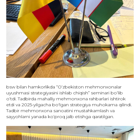
bsw bilan hamkorlikda “Oʻzbekiston mehmonxonalar
uyushmasi strategiyasini ishlab chiqish” seminari boʻlib
oʻtdi. Tadbirda mahalliy mehmonxona rahbarlari ishtirok
etdi va 2025-yilgacha bo'lgan strategiya muhokama qilindi.
Tadbir mehmonxona sanoatini mustahkamlash va
sayyohlarni yanada ko‘proq jalb etishga qaratilgan.