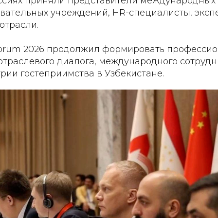
уссиях приняли представители международных
овательных учреждений, HR-специалисты, эксп
отрасли.
 Forum 2026 продолжил формировать професси
отраслевого диалога, международного сотрудн
рии гостеприимства в Узбекистане.