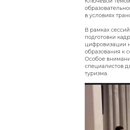
Ключевой темой
образовательно
в условиях тран
В рамках сесси
подготовки кадро
цифровизации н
образования к 
Особое внимани
специалистов дл
туризма.