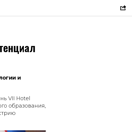
отенциал
логии и
ь VII Hotel
го образования,
устрию