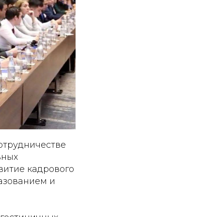
отрудничестве
ьных
витие кадрового
азованием и