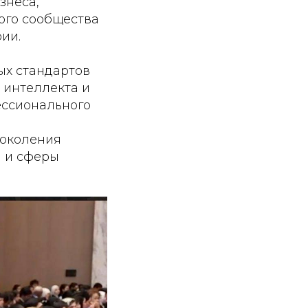
знеса,
ого сообщества
ии.
ых стандартов
о интеллекта и
ессионального
поколения
а и сферы