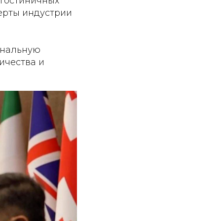
 гостиничных
ерты индустрии
ональную
ичества и