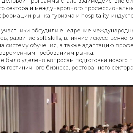
 деловой программы стало взаимодействие би
го сектора и международного профессиональн
сформации рынка туризма и hospitality-индустр
й участники обсудили внедрение международн
в, развитие soft skills, влияние искусственног
а систему обучения, а также адаптацию проф
современным требованиям рынка.
е было уделено вопросам подготовки нового 
я гостиничного бизнеса, ресторанного сектор