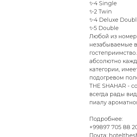
✨4 Single
✨2 Twin
✨4 Deluxe Doubl
✨5 Double
Любой из номер
незабываемые в
гостеприимство.
абсолютно кажды
категории, имее
подогревом пол
THE SHAHAR - с
всегда рады виде
пиалу ароматно
Подробнее:
+99897 705 88 2
Почта: hotelthe