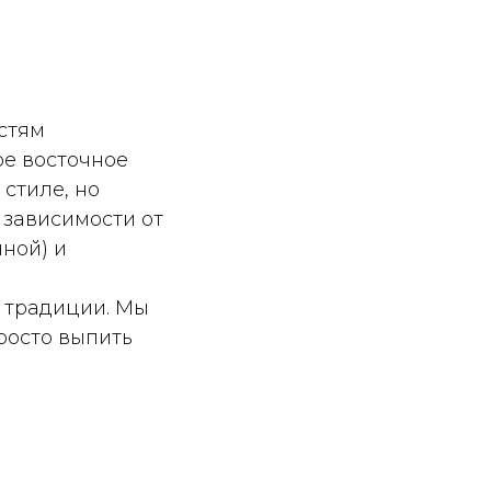
стям
ое восточное
стиле, но
 зависимости от
ной) и
е традиции. Мы
просто выпить