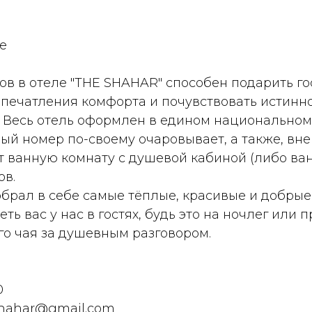
e
ов в отеле "THE SHAHAR" способен подарить го
печатления комфорта и почувствовать истинн
 Весь отель оформлен в едином национальном 
й номер по-своему очаровывает, а также, вне
т ванную комнату с душевой кабиной (либо ван
ов.
обрал в себе самые тёплые, красивые и добры
ть вас у нас в гостях, будь это на ночлег или 
го чая за душевным разговором.
0
shahar@gmail.com