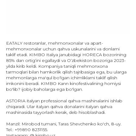
EATALY restoranlar, mehmonxonalar va apart-
mehmonxonalar uchun qahva uskunalarini va donlarni
taklif etadi. KIMBO Italiya janubidagi HORECA bozorining
85% dan ortig‘ini egallaydi va O‘zbekiston bozoriga 2023-
yilda kirib keldi. Kompaniya taniqli mehmonxona
tarmoqlari bilan hamkorlik qilish tajribasiga ega, bu ularga
mehmonlarga ma'qul bo'lgan ichimliklarni taklif qilish
imkonini beradi. KIMBO Kann kinofestivalining homiysi
bo'lib? ijobiy baholarga ega bo'lgan.
ASTORIA italyan professional qahva mashinalarini ishlab
chiqaradi. Ular italyan qahva donalarini italyan qahva
mashinasida tayyorlash kerak, deb hisoblashadi.
Manzil: Mirobod tumani, Taras Shevchenko ko'ch, 8-uy.
Tel.: +99890 8231155.
Instagram: @ kimbo.uz