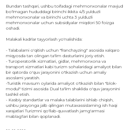
Bundan tashqari, ushbu toifadagi mehmonxonalar mavjud
bo'lmagan hududdagi birinchi ikkita 4/5 yulduzli
mehmonxonalar va birinchi uchta 3 yulduzli
mehmonxonalar uchun subsidiyalar miqdori 50 foizga
oshadi.
Malakali kadrlar tayyorlash yo'nalishida:
- Talabalarni o'qitish uchun "franchayzing" asosida xalqaro
miqyosda tan olingan ta'lim dasturlarini joriy etish.
- Turoperatorlik xizmatlari, gidlar, mehmonxona va
transport xizmatlari kabi turizm sohalaridagi amaliyot bilan
bir qatorda o'quv jarayonini o'tkazish uchun amaliy
asoslarni yaratish.
-Turistik mavsum oylarida amaliyot o'tkazish bilan "blok-
modul" tizimi asosida Dual ta'lim shaklida o'quv jarayonini
tashkil etish.
- Kasbiy standartlar va malaka talablarini ishlab chiqish,
ushbu jarayonga jalb qilingan mutaxassislarning ish haqi
xarajatlari Turizmni qo'llab-quvvatlash jamg'armasi
mablag'lari bilan qoplanadi.