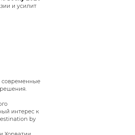
зии и усилит
я современные
 решения.
ого
ый интерес к
stination by
и Хорватии.