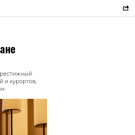
тане
престижный
й и курортов,
и.