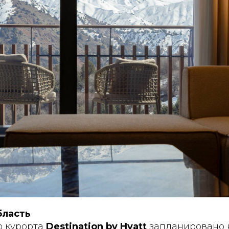
бласть
о курорта
Destination by Hyatt
запланировано