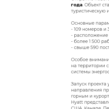
года
. Объект с
туристическую 
Основные парам
- 109 номеров и 
- расположение
- более 1 500 р
- свыше 590 пос
Особое внимани
на территории 
системы энерго
Запуск проекта 
направления пр
горным и курорт
Hyatt представл
США, Канаде, Пе