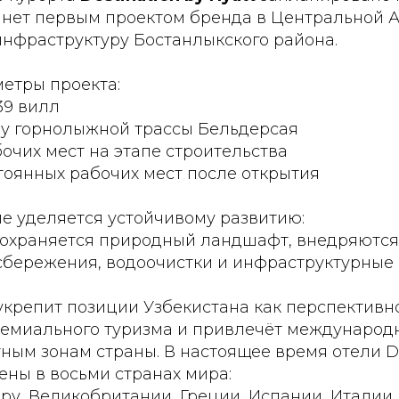
танет первым проектом бренда в Центральной А
инфраструктуру Бостанлыкского района.
етры проекта:
39 вилл
 у горнолыжной трассы Бельдерсая
абочих мест на этапе строительства
тоянных рабочих мест после открытия
е уделяется устойчивому развитию:
сохраняется природный ландшафт, внедряютс
сбережения, водоочистки и инфраструктурные
укрепит позиции Узбекистана как перспективн
емиального туризма и привлечёт международн
ным зонам страны. В настоящее время отели De
ены в восьми странах мира:
ру, Великобритании, Греции, Испании, Италии 