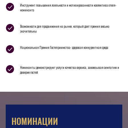
Инструмент повышения лояльности и мотивированности коллектива отеля-
номинанта
Возможности для продвижения на рынке, который дает премия весьма
значительны
Национальная Премия Гостеприимства- здоровая конкурентная среда
Номинанты демонстрируют услуги качества сервиса, завоевывая симпатию и
доверие гостей
НОМИНАЦИИ