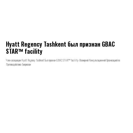
Hyatt Regency Tashkent был признан GBAC
STAR™ facility
Член ассоциации Hyatt Regency Tashkent был признан GBAC STAR™ facility-Всемирной Консультационной Организацией по
Противодействию Биорискам