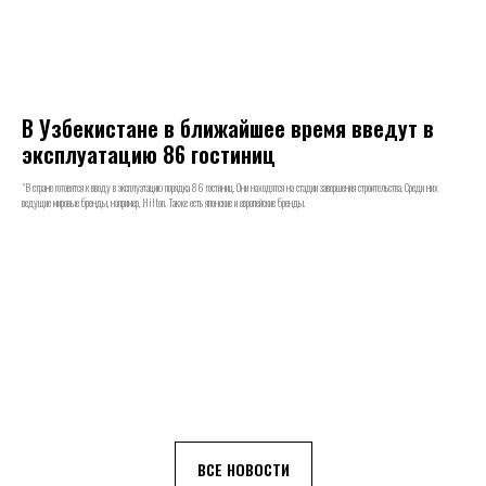
В Узбекистане в ближайшее время введут в
эксплуатацию 86 гостиниц
"В стране готовятся к вводу в эксплуатацию порядка 86 гостиниц. Они находятся на стадии завершения строительства. Среди них
ведущие мировые бренды, например, Hilton. Также есть японские и европейские бренды.
ВСЕ НОВОСТИ