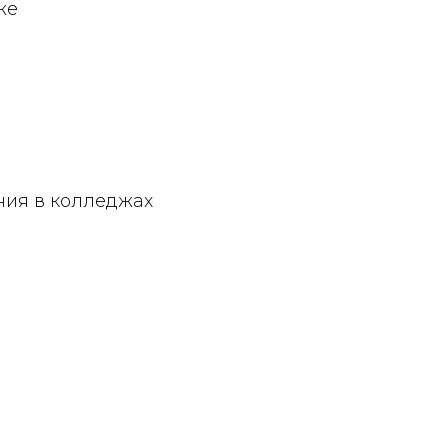
же
ния в колледжах