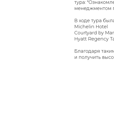
тура: "Ознакомл
менеджментом п
В ходе тура был
Michelin Hotel
Courtyard by Mar
Hyatt Regency T
Благодаря таки
и получить выс