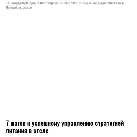
Член ассоциации Hyatt Regency Tashkent был признан GBAC STAR™ facility-Всемирной Консультационной Организацией по
Противодействию Биорискам
7 шагов к успешному управлению стратегией
питания в отеле