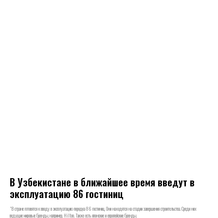
В Узбекистане в ближайшее время введут в
эксплуатацию 86 гостиниц
"В стране готовятся к вводу в эксплуатацию порядка 86 гостиниц. Они находятся на стадии завершения строительства. Среди них
ведущие мировые бренды, например, Hilton. Также есть японские и европейские бренды.